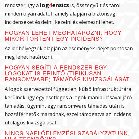
log
4
ensics
rendszer, így a
is, összegyűjt és tárol
minden olyan adatot, amely alapján a biztonsági
incidenseket észlelni, kezelni és elemezni lehet.
HOGYAN LEHET MEGHATÁROZNI, HOGY
MIKOR TÖRTÉNT EGY INCIDENS?
Az időbélyegzők alapján az események idejét pontosan
meg lehet határozni.
HOGYAN SEGÍTI A RENDSZER EGY
LOGOKAT IS ÉRINTŐ (TIPIKUSAN
RANSOMWARE) TÁMADÁS KIVIZSGÁLÁSÁT
A logok szervezettől független, külső infrastruktúrára
kerülnek, így egy esetleges a logok manipulásával járó
támadás, úgymint egy ransomware támadás után is
hozzáférhetők maradnak, ezzel támogatva az incidens
utólagos kivizsgálását.
NINCS NAPLÓELEMZÉSI SZABÁLYZATUNK,
MI A TEENDŐNK?