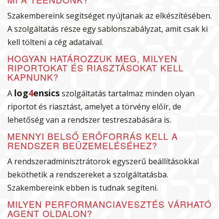
Szakembereink segítséget nyújtanak az elkészítésében.
A szolgáltatás része egy sablonszabályzat, amit csak ki
kell tölteni a cég adataival.
HOGYAN HATÁROZZUK MEG, MILYEN
RIPORTOKAT ÉS RIASZTÁSOKAT KELL
KAPNUNK?
log
4
ensics
A
szolgáltatás tartalmaz minden olyan
riportot és riasztást, amelyet a törvény előír, de
lehetőség van a rendszer testreszabására is.
MENNYI BELSŐ ERŐFORRÁS KELL A
RENDSZER BEÜZEMELÉSÉHEZ?
A rendszeradminisztrátorok egyszerű beállításokkal
beköthetik a rendszereket a szolgáltatásba.
Szakembereink ebben is tudnak segíteni.
MILYEN PERFORMANCIAVESZTÉS VÁRHATÓ
AGENT OLDALON?