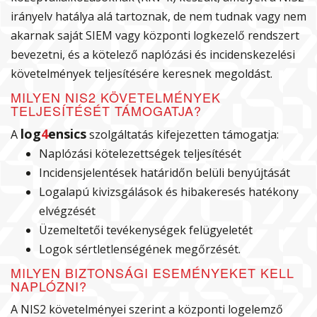
irányelv hatálya alá tartoznak, de nem tudnak vagy nem
akarnak saját SIEM vagy központi logkezelő rendszert
bevezetni, és a kötelező naplózási és incidenskezelési
követelmények teljesítésére keresnek megoldást.
MILYEN NIS2 KÖVETELMÉNYEK
TELJESÍTÉSÉT TÁMOGATJA?
log
4
ensics
A
szolgáltatás kifejezetten támogatja:
Naplózási kötelezettségek teljesítését
Incidensjelentések határidőn belüli benyújtását
Logalapú kivizsgálások és hibakeresés hatékony
elvégzését
Üzemeltetői tevékenységek felügyeletét
Logok sértletlenségének megőrzését.
MILYEN BIZTONSÁGI ESEMÉNYEKET KELL
NAPLÓZNI?
A NIS2 követelményei szerint a központi logelemző