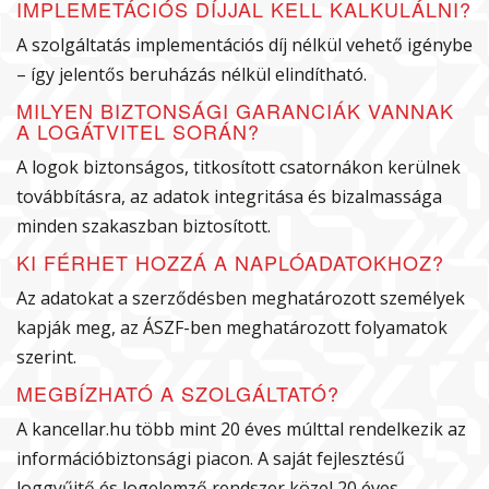
IMPLEMETÁCIÓS DÍJJAL KELL KALKULÁLNI?
A szolgáltatás implementációs díj nélkül vehető igénybe
– így jelentős beruházás nélkül elindítható.
MILYEN BIZTONSÁGI GARANCIÁK VANNAK
A LOGÁTVITEL SORÁN?
A logok biztonságos, titkosított csatornákon kerülnek
továbbításra, az adatok integritása és bizalmassága
minden szakaszban biztosított.
KI FÉRHET HOZZÁ A NAPLÓADATOKHOZ?
Az adatokat a szerződésben meghatározott személyek
kapják meg, az ÁSZF-ben meghatározott folyamatok
szerint.
MEGBÍZHATÓ A SZOLGÁLTATÓ?
A kancellar.hu több mint 20 éves múlttal rendelkezik az
információbiztonsági piacon. A saját fejlesztésű
loggyűjtő és logelemző rendszer közel 20 éves,