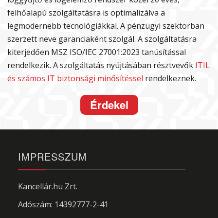
felhőalapú szolgáltatásra is optimalizálva a
legmodernebb tecnológiákkal. A pénzügyi szektorban
szerzett neve garanciaként szolgál. A szolgáltatásra
kiterjedően MSZ ISO/IEC 27001:2023 tanúsítással
rendelkezik. A szolgáltatás nyújtásában résztvevők
ITIL
és számos IT biztonsági minősítéssel
rendelkeznek.
Érdekel
IMPRESSZUM
Kancellár.hu Zrt.
Adószám: 14392777-2-41