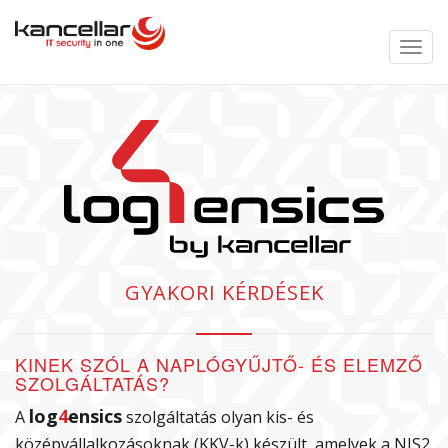
toggle
menu
GYAKORI KÉRDÉSEK
KINEK SZÓL A NAPLÓGYŰJTŐ- ÉS ELEMZŐ
SZOLGÁLTATÁS?
log
4
ensics
A
szolgáltatás olyan kis- és
középvállalkozásoknak (KKV-k) készült, amelyek a NIS2