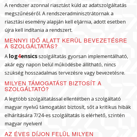
A rendszer azonnal riasztást küld az adatszolgáltatás
megszűnéséről. A rendszeradminisztrátornak a
riasztási esemény alapján kell eljárnia, adott esetben
újra kell indítania a rendszert.
MENNYI IDŐ ALATT KERÜL BEVEZETÉSRE
A SZOLGÁLTATÁS?
log
4
ensics
A
szolgáltatás gyorsan implementálható,
akár egy napon belül működésbe állítható, nincs
szükség hosszadalmas tervezésre vagy bevezetésre.
MILYEN TÁMOGATÁST BIZTOSÍT A
SZOLGÁLTATÓ?
A legtöbb szolgáltatással ellentétben a szolgáltató
magyar nyelvű támogatást biztosít, sőt a kritikus hibák
elhárítására 7/24-es szolgáltatás is elérhető, szintén
magyar nyelven!
AZ ÉVES DÍJON FELÜL MILYEN