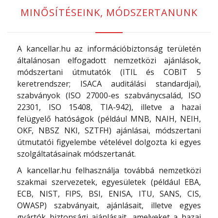
MINŐSÍTÉSEINK, MÓDSZERTANUNK
A kancellar.hu az információbiztonság területén
általánosan elfogadott nemzetközi ajánlások,
módszertani útmutatók (ITIL és COBIT 5
keretrendszer; ISACA auditálási standardjai),
szabványok (ISO 27000-es szabványcsalád, ISO
22301, ISO 15408, TIA-942), illetve a hazai
felügyelő hatóságok (például MNB, NAIH, NEIH,
OKF, NBSZ NKI, SZTFH) ajánlásai, módszertani
útmutatói figyelembe vételével dolgozta ki egyes
szolgáltatásainak módszertanát.
A kancellar.hu felhasználja továbbá nemzetközi
szakmai szervezetek, egyesületek (például EBA,
ECB, NIST, FIPS, BSI, ENISA, ITU, SANS, CIS,
OWASP) szabványait, ajánlásait, illetve egyes
gyártók biztonsági ajánlásait, amelyeket a hazai